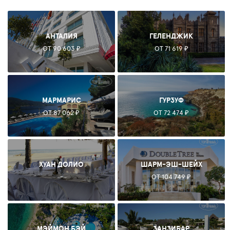
АНТАЛИЯ
ГЕЛЕНДЖИК
ОТ 90 603 ₽
ОТ 71 619 ₽
МАРМАРИС
ГУРЗУФ
ОТ 87 062 ₽
ОТ 72 474 ₽
ХУАН ДОЛИО
ШАРМ-ЭШ-ШЕЙХ
-
ОТ 104 749 ₽
МЭЙМОН БЭЙ
ЗАНЗИБАР