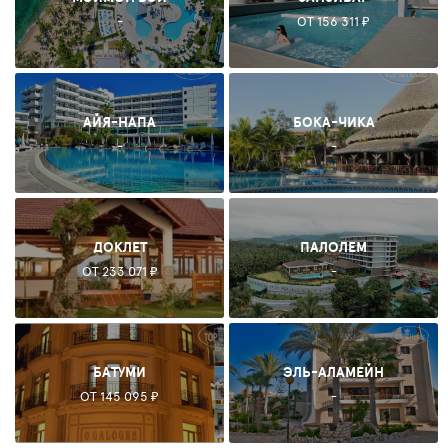
-
ОТ 156 311 ₽
АЙЯ-НАПА
БОКА-ЧИКА
-
-
ДОКЛЕТ
ПАЛОЛЕМ
ОТ 233 071 ₽
-
БАТУМИ
ЭЛЬ-АЛАМЕЙН
ОТ 145 095 ₽
-